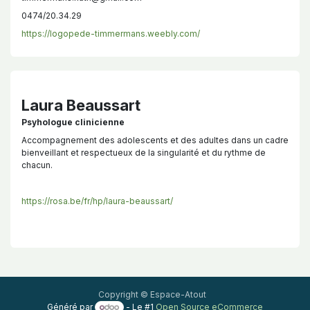
0474/20.34.29
https://logopede-timmermans.weebly.com/
Laura Beaussart
Psyhologue clinicienne
Accompagnement des adolescents et des adultes dans un cadre
bienveillant et respectueux de la singularité et du rythme de
chacun.
https://rosa.be/fr/hp/laura-beaussart/
Copyright © Espace-Atout
Généré par
- Le #1
Open Source eCommerce